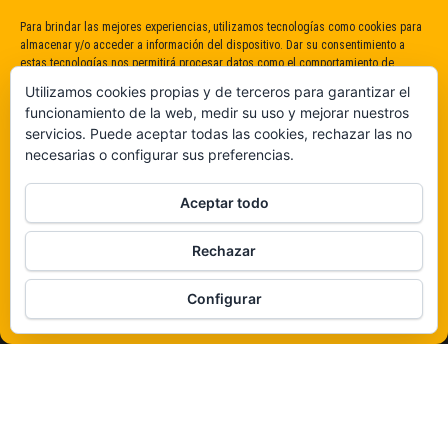
Para brindar las mejores experiencias, utilizamos tecnologías como cookies para
almacenar y/o acceder a información del dispositivo. Dar su consentimiento a
estas tecnologías nos permitirá procesar datos como el comportamiento de
navegación o identificaciones únicas en este sitio. No dar o retirar el
Utilizamos cookies propias y de terceros para garantizar el
consentimiento puede afectar negativamente a determinadas características y
funcionamiento de la web, medir su uso y mejorar nuestros
funciones.
servicios. Puede aceptar todas las cookies, rechazar las no
necesarias o configurar sus preferencias.
Claro que sí
Aceptar todo
De ninguna manera
Rechazar
Veámos que hay aquí
Configurar
Política de cookies
Funciona gracias a
WordPress
|
Tema:
Envo Magazine