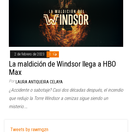
2 de febrero de 2023
0
La maldición de Windsor llega a HBO
Max
Por
LAURA ANTIQUEIRA CELAYA
¿Accidente o sabotaje? Casi dos décadas después, el incendio
que redujo la Torre Windsor a cenizas sigue siendo un
misterio.…
Tweets by rawmgzn