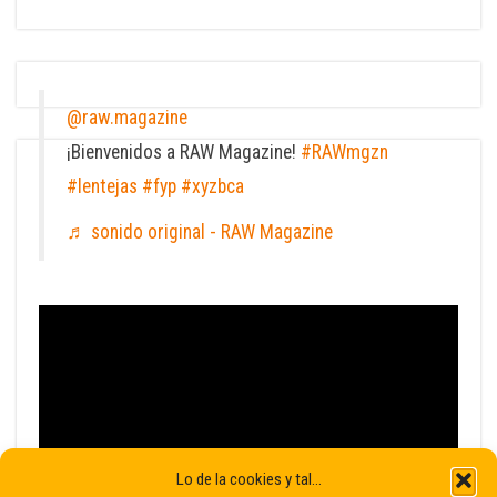
@raw.magazine
¡Bienvenidos a RAW Magazine!
#RAWmgzn
#lentejas
#fyp
#xyzbca
♬ sonido original - RAW Magazine
Lo de la cookies y tal...