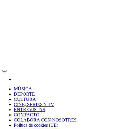
RAW Magazine
Medio digital enfocado en la cultura, el deporte y la música.
MÚSICA
DEPORTE
CULTURA
CINE, SERIES Y TV
ENTREVISTAS
CONTACTO
COLABORA CON NOSOTRES
Política de cookies (UE)