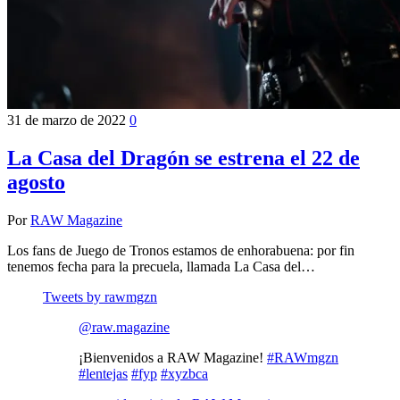
31 de marzo de 2022
0
La Casa del Dragón se estrena el 22 de
agosto
Por
RAW Magazine
Los fans de Juego de Tronos estamos de enhorabuena: por fin
tenemos fecha para la precuela, llamada La Casa del…
Tweets by rawmgzn
@raw.magazine
¡Bienvenidos a RAW Magazine!
#RAWmgzn
#lentejas
#fyp
#xyzbca