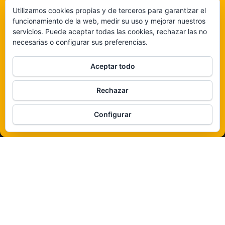
navegación o identificaciones únicas en este sitio. No dar o retirar el
Utilizamos cookies propias y de terceros para garantizar el
consentimiento puede afectar negativamente a determinadas características y
funcionamiento de la web, medir su uso y mejorar nuestros
funciones.
servicios. Puede aceptar todas las cookies, rechazar las no
necesarias o configurar sus preferencias.
Claro que sí
Aceptar todo
De ninguna manera
Rechazar
Veámos que hay aquí
Configurar
Política de cookies
Funciona gracias a
WordPress
|
Tema:
Envo Magazine