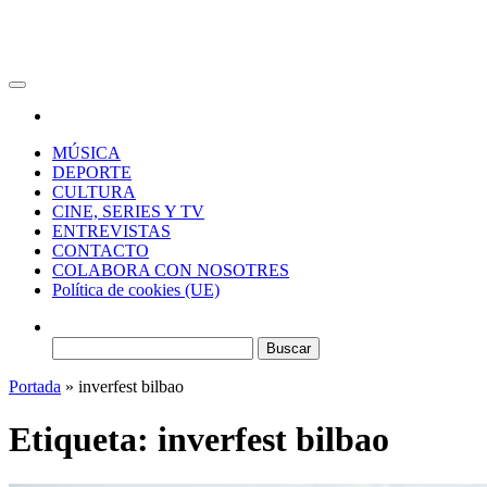
RAW Magazine
Medio digital enfocado en la cultura, el deporte y la música.
MÚSICA
DEPORTE
CULTURA
CINE, SERIES Y TV
ENTREVISTAS
CONTACTO
COLABORA CON NOSOTRES
Política de cookies (UE)
Buscar:
Portada
»
inverfest bilbao
Etiqueta:
inverfest bilbao