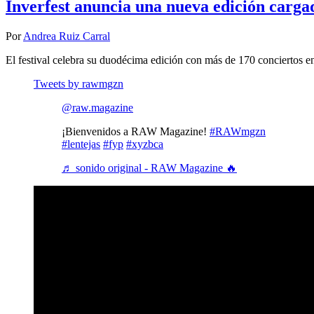
Inverfest anuncia una nueva edición carga
Por
Andrea Ruiz Carral
El festival celebra su duodécima edición con más de 170 conciertos
Tweets by rawmgzn
@raw.magazine
¡Bienvenidos a RAW Magazine!
#RAWmgzn
#lentejas
#fyp
#xyzbca
♬ sonido original - RAW Magazine 🔥