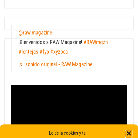
@raw.magazine
¡Bienvenidos a RAW Magazine!
#RAWmgzn
#lentejas
#fyp
#xyzbca
♬ sonido original - RAW Magazine
Lo de la cookies y tal...