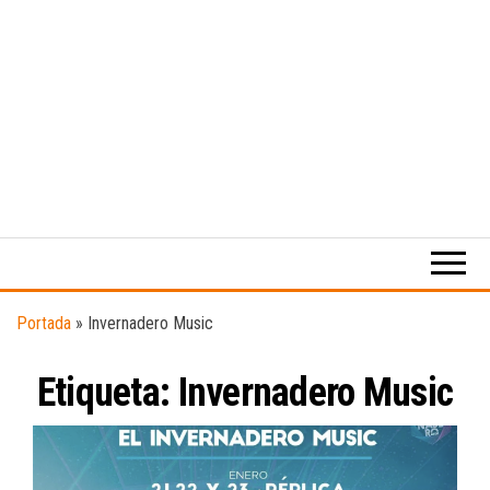
Medio
RAW
digital
Magazine
enfocado
en la
cultura,
el
Portada
»
Invernadero Music
deporte y
la
Etiqueta:
Invernadero Music
música.