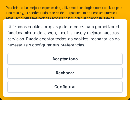
Para brindar las mejores experiencias, utilizamos tecnologías como cookies para
almacenar y/o acceder a información del dispositivo. Dar su consentimiento a
estas tecnologías nos permitirá procesar datos como el comportamiento de
navegación o identificaciones únicas en este sitio. No dar o retirar el
Utilizamos cookies propias y de terceros para garantizar el
consentimiento puede afectar negativamente a determinadas características y
funcionamiento de la web, medir su uso y mejorar nuestros
funciones.
servicios. Puede aceptar todas las cookies, rechazar las no
necesarias o configurar sus preferencias.
Claro que sí
Aceptar todo
De ninguna manera
Rechazar
Veámos que hay aquí
Configurar
Política de cookies
Funciona gracias a
WordPress
|
Tema:
Envo Magazine