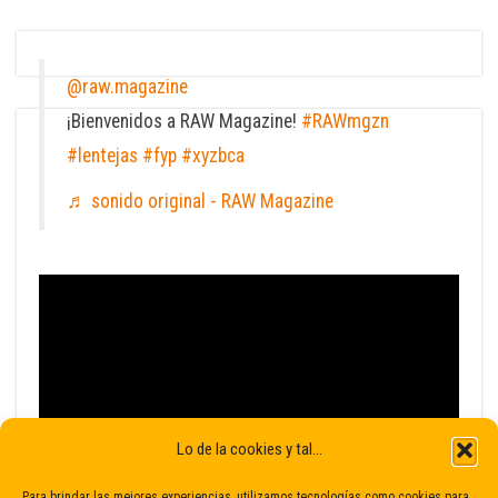
@raw.magazine
¡Bienvenidos a RAW Magazine!
#RAWmgzn
#lentejas
#fyp
#xyzbca
♬ sonido original - RAW Magazine
Lo de la cookies y tal...
Para brindar las mejores experiencias, utilizamos tecnologías como cookies para