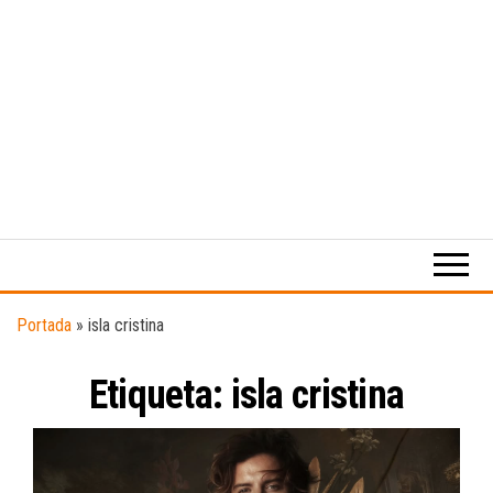
Medio
RAW
digital
Magazine
enfocado
en la
cultura,
el
Portada
»
isla cristina
deporte y
la
Etiqueta:
isla cristina
música.