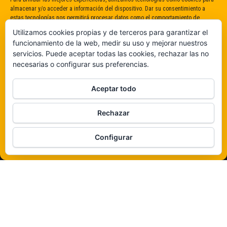
almacenar y/o acceder a información del dispositivo. Dar su consentimiento a
estas tecnologías nos permitirá procesar datos como el comportamiento de
navegación o identificaciones únicas en este sitio. No dar o retirar el
Utilizamos cookies propias y de terceros para garantizar el
consentimiento puede afectar negativamente a determinadas características y
funcionamiento de la web, medir su uso y mejorar nuestros
funciones.
servicios. Puede aceptar todas las cookies, rechazar las no
necesarias o configurar sus preferencias.
Claro que sí
Aceptar todo
De ninguna manera
Rechazar
Veámos que hay aquí
Configurar
Política de cookies
Funciona gracias a
WordPress
|
Tema:
Envo Magazine