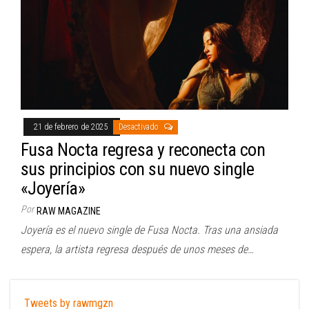
21 de febrero de 2025
Desactivado
Fusa Nocta regresa y reconecta con
sus principios con su nuevo single
«Joyería»
Por
RAW MAGAZINE
Joyería es el nuevo single de Fusa Nocta. Tras una ansiada
espera, la artista regresa después de unos meses de…
Tweets by rawmgzn