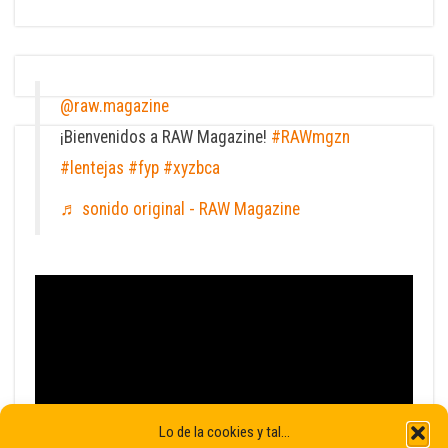
@raw.magazine
¡Bienvenidos a RAW Magazine!
#RAWmgzn
#lentejas
#fyp
#xyzbca
♬ sonido original - RAW Magazine
Lo de la cookies y tal...