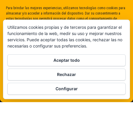
Para brindar las mejores experiencias, utilizamos tecnologías como cookies para
almacenar y/o acceder a información del dispositivo. Dar su consentimiento a
estas tecnologías nos permitirá procesar datos como el comportamiento de
navegación o identificaciones únicas en este sitio. No dar o retirar el
Utilizamos cookies propias y de terceros para garantizar el
consentimiento puede afectar negativamente a determinadas características y
funcionamiento de la web, medir su uso y mejorar nuestros
funciones.
servicios. Puede aceptar todas las cookies, rechazar las no
necesarias o configurar sus preferencias.
Claro que sí
Aceptar todo
De ninguna manera
Rechazar
Veámos que hay aquí
Configurar
Política de cookies
Funciona gracias a
WordPress
|
Tema:
Envo Magazine