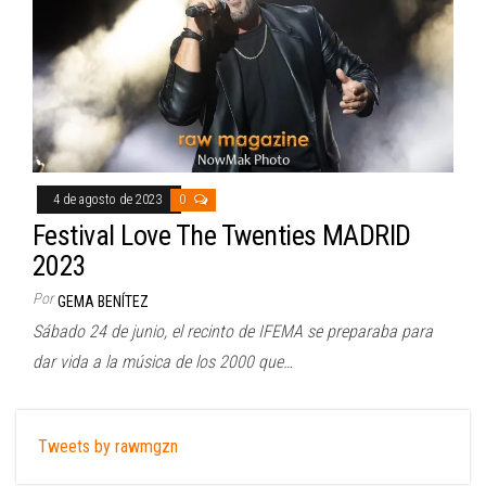
4 de agosto de 2023
0
Festival Love The Twenties MADRID
2023
Por
GEMA BENÍTEZ
Sábado 24 de junio, el recinto de IFEMA se preparaba para
dar vida a la música de los 2000 que…
Tweets by rawmgzn