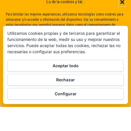
Lo de la cookies y tal...
Para brindar las mejores experiencias, utilizamos tecnologías como cookies para
almacenar y/o acceder a información del dispositivo. Dar su consentimiento a
estas tecnologías nos permitirá procesar datos como el comportamiento de
navegación o identificaciones únicas en este sitio. No dar o retirar el
Utilizamos cookies propias y de terceros para garantizar el
consentimiento puede afectar negativamente a determinadas características y
funcionamiento de la web, medir su uso y mejorar nuestros
funciones.
servicios. Puede aceptar todas las cookies, rechazar las no
necesarias o configurar sus preferencias.
Claro que sí
Aceptar todo
De ninguna manera
Rechazar
Veámos que hay aquí
Funciona gracias a
WordPress
|
Tema:
Envo Magazine
Configurar
Política de cookies