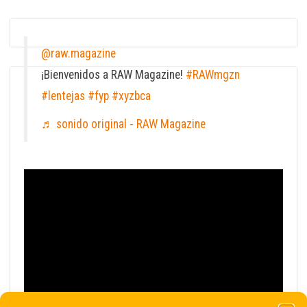
@raw.magazine
¡Bienvenidos a RAW Magazine!
#RAWmgzn
#lentejas
#fyp
#xyzbca
♬ sonido original - RAW Magazine