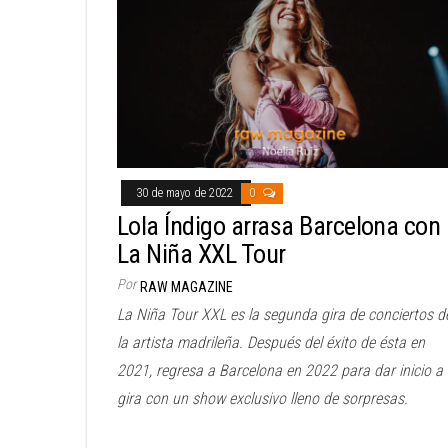
30 de mayo de 2022
0
Lola Índigo arrasa Barcelona con
La Niña XXL Tour
Por
RAW MAGAZINE
La Niña Tour XXL es la segunda gira de conciertos d
la artista madrileña. Después del éxito de ésta en
2021, regresa a Barcelona en 2022 para dar inicio a 
gira con un show exclusivo lleno de sorpresas.