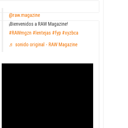
@raw.magazine
¡Bienvenidos a RAW Magazine!
#RAWmgzn
#lentejas
#fyp
#xyzbca
♬ sonido original - RAW Magazine