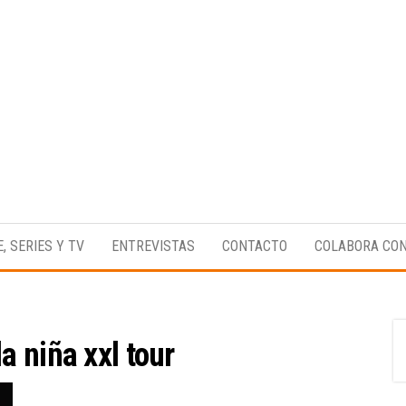
Medio
RAW
digital
Magazine
enfocado
E, SERIES Y TV
ENTREVISTAS
CONTACTO
COLABORA CO
en la
cultura,
el
deporte y
la
música.
la niña xxl tour