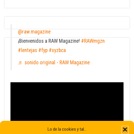
@raw.magazine
¡Bienvenidos a RAW Magazine!
#RAWmgzn
#lentejas
#fyp
#xyzbca
♬ sonido original - RAW Magazine
Lo de la cookies y tal...