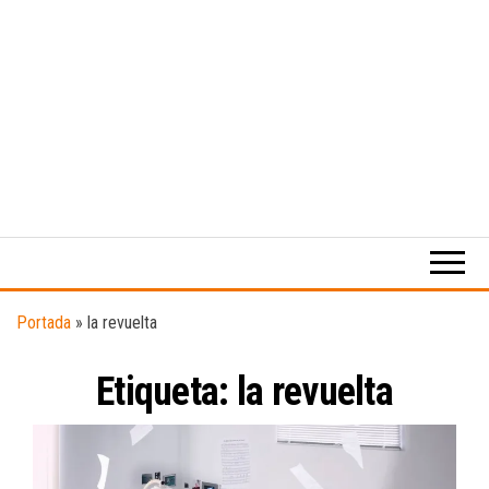
Medio
RAW
digital
Magazine
enfocado
en la
cultura,
el
Portada
»
la revuelta
deporte y
la
Etiqueta:
la revuelta
música.