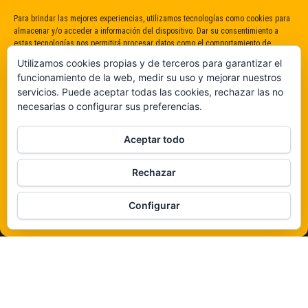
Para brindar las mejores experiencias, utilizamos tecnologías como cookies para
almacenar y/o acceder a información del dispositivo. Dar su consentimiento a
estas tecnologías nos permitirá procesar datos como el comportamiento de
navegación o identificaciones únicas en este sitio. No dar o retirar el
Utilizamos cookies propias y de terceros para garantizar el
consentimiento puede afectar negativamente a determinadas características y
funcionamiento de la web, medir su uso y mejorar nuestros
funciones.
servicios. Puede aceptar todas las cookies, rechazar las no
necesarias o configurar sus preferencias.
Claro que sí
Aceptar todo
De ninguna manera
Rechazar
Veámos que hay aquí
Configurar
Política de cookies
Funciona gracias a
WordPress
|
Tema:
Envo Magazine