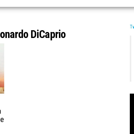
T
onardo DiCaprio
a
de