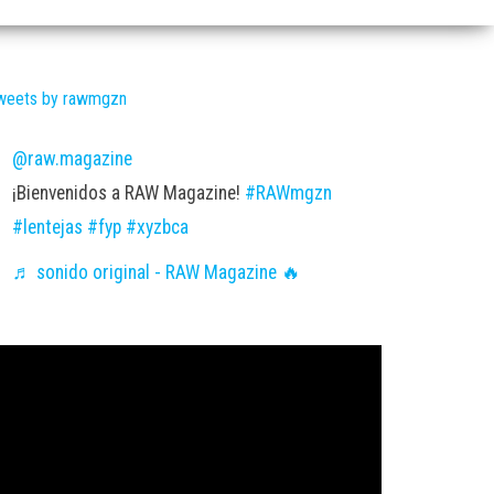
weets by rawmgzn
@raw.magazine
¡Bienvenidos a RAW Magazine!
#RAWmgzn
#lentejas
#fyp
#xyzbca
♬ sonido original - RAW Magazine 🔥