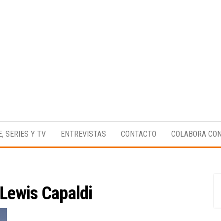
Medio
RAW
digital
Magazine
enfocado
E, SERIES Y TV
ENTREVISTAS
CONTACTO
COLABORA CO
en la
cultura,
el
deporte y
la
música.
Lewis Capaldi