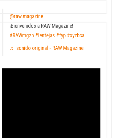
@raw.magazine
¡Bienvenidos a RAW Magazine!
#RAWmgzn
#lentejas
#fyp
#xyzbca
♬ sonido original - RAW Magazine