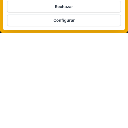
Rechazar
Veámos que hay aquí
Configurar
Política de cookies
Funciona gracias a
WordPress
|
Tema:
Envo Magazine