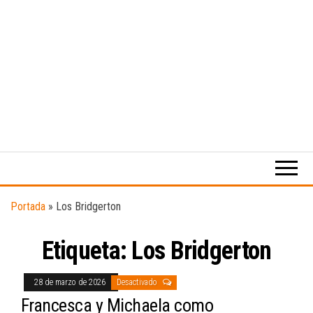
Medio
RAW
digital
Magazine
enfocado
en la
cultura,
el
Portada
»
Los Bridgerton
deporte y
la
Etiqueta:
Los Bridgerton
música.
28 de marzo de 2026
Desactivado
Francesca y Michaela como