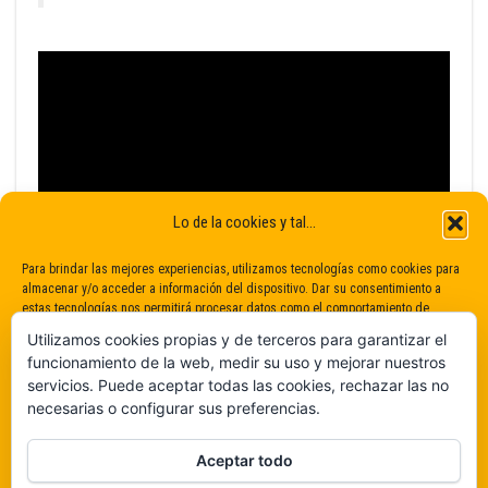
Lo de la cookies y tal...
Para brindar las mejores experiencias, utilizamos tecnologías como cookies para
almacenar y/o acceder a información del dispositivo. Dar su consentimiento a
estas tecnologías nos permitirá procesar datos como el comportamiento de
navegación o identificaciones únicas en este sitio. No dar o retirar el
Utilizamos cookies propias y de terceros para garantizar el
consentimiento puede afectar negativamente a determinadas características y
funcionamiento de la web, medir su uso y mejorar nuestros
funciones.
servicios. Puede aceptar todas las cookies, rechazar las no
necesarias o configurar sus preferencias.
Claro que sí
Aceptar todo
De ninguna manera