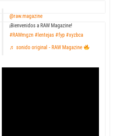
@raw.magazine
¡Bienvenidos a RAW Magazine!
#RAWmgzn
#lentejas
#fyp
#xyzbca
♬ sonido original - RAW Magazine