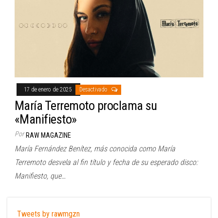
17 de enero de 2025
Desactivado
María Terremoto proclama su
«Manifiesto»
Por
RAW MAGAZINE
María Fernández Benítez, más conocida como María
Terremoto desvela al fin título y fecha de su esperado disco:
Manifiesto, que…
Tweets by rawmgzn