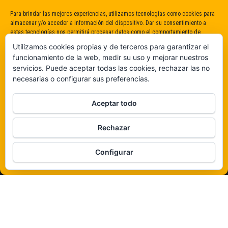
Para brindar las mejores experiencias, utilizamos tecnologías como cookies para
almacenar y/o acceder a información del dispositivo. Dar su consentimiento a
estas tecnologías nos permitirá procesar datos como el comportamiento de
navegación o identificaciones únicas en este sitio. No dar o retirar el
Utilizamos cookies propias y de terceros para garantizar el
consentimiento puede afectar negativamente a determinadas características y
funcionamiento de la web, medir su uso y mejorar nuestros
funciones.
servicios. Puede aceptar todas las cookies, rechazar las no
necesarias o configurar sus preferencias.
Claro que sí
Aceptar todo
De ninguna manera
Rechazar
Veámos que hay aquí
Configurar
Política de cookies
Funciona gracias a
WordPress
|
Tema:
Envo Magazine