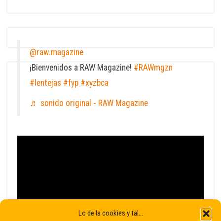
@raw.magazine
¡Bienvenidos a RAW Magazine!
#RAWmgzn
#lentejas
#fyp
#xyzbca
♬ sonido original - RAW Magazine
Lo de la cookies y tal...