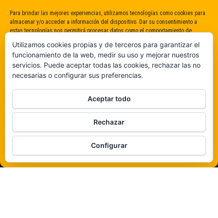
Para brindar las mejores experiencias, utilizamos tecnologías como cookies para
almacenar y/o acceder a información del dispositivo. Dar su consentimiento a
estas tecnologías nos permitirá procesar datos como el comportamiento de
navegación o identificaciones únicas en este sitio. No dar o retirar el
Utilizamos cookies propias y de terceros para garantizar el
consentimiento puede afectar negativamente a determinadas características y
funcionamiento de la web, medir su uso y mejorar nuestros
funciones.
servicios. Puede aceptar todas las cookies, rechazar las no
necesarias o configurar sus preferencias.
Claro que sí
Aceptar todo
De ninguna manera
Rechazar
Veámos que hay aquí
Configurar
Política de cookies
Funciona gracias a
WordPress
|
Tema:
Envo Magazine