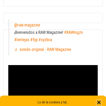
@raw.magazine
¡Bienvenidos a RAW Magazine!
#RAWmgzn
#lentejas
#fyp
#xyzbca
♬ sonido original - RAW Magazine
Lo de la cookies y tal...