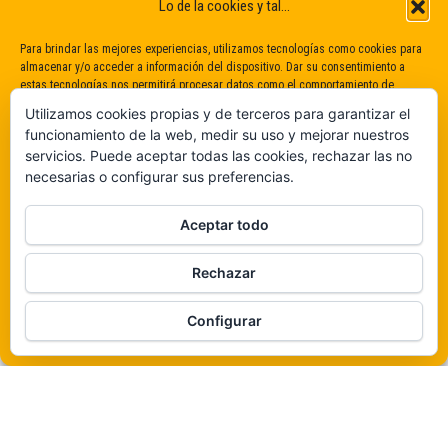
Lo de la cookies y tal...
Para brindar las mejores experiencias, utilizamos tecnologías como cookies para
almacenar y/o acceder a información del dispositivo. Dar su consentimiento a
estas tecnologías nos permitirá procesar datos como el comportamiento de
navegación o identificaciones únicas en este sitio. No dar o retirar el
Utilizamos cookies propias y de terceros para garantizar el
consentimiento puede afectar negativamente a determinadas características y
funcionamiento de la web, medir su uso y mejorar nuestros
funciones.
servicios. Puede aceptar todas las cookies, rechazar las no
necesarias o configurar sus preferencias.
Claro que sí
Aceptar todo
De ninguna manera
Rechazar
Veámos que hay aquí
Funciona gracias a
WordPress
|
Tema:
Envo Magazine
Configurar
Política de cookies