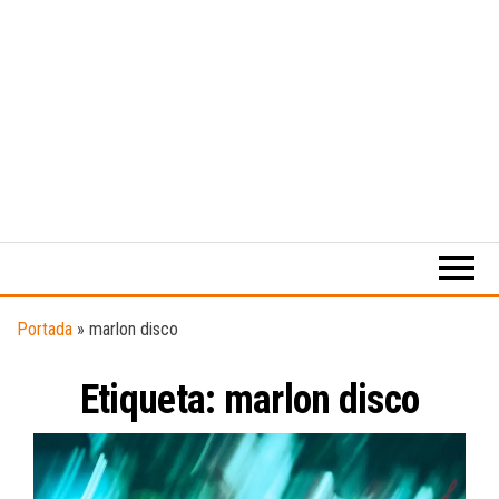
Medio
RAW
digital
Magazine
enfocado
en la
cultura,
el
Portada
»
marlon disco
deporte y
la
Etiqueta:
marlon disco
música.