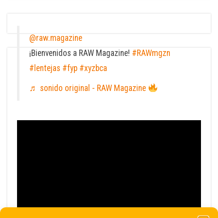
@raw.magazine
¡Bienvenidos a RAW Magazine!
#RAWmgzn
#lentejas
#fyp
#xyzbca
♬ sonido original - RAW Magazine