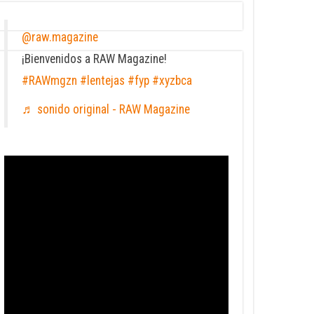
@raw.magazine
¡Bienvenidos a RAW Magazine!
#RAWmgzn
#lentejas
#fyp
#xyzbca
♬ sonido original - RAW Magazine