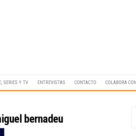
Medio
RAW
digital
Magazine
enfocado
E, SERIES Y TV
ENTREVISTAS
CONTACTO
COLABORA CO
en la
cultura,
el
deporte y
la
música.
iguel bernadeu