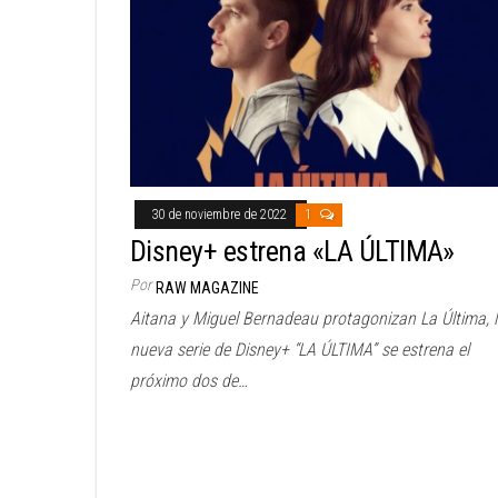
30 de noviembre de 2022
1
Disney+ estrena «LA ÚLTIMA»
Por
RAW MAGAZINE
Aitana y Miguel Bernadeau protagonizan La Última, 
nueva serie de Disney+ “LA ÚLTIMA” se estrena el
próximo dos de…