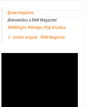
@raw.magazine
¡Bienvenidos a RAW Magazine!
#RAWmgzn
#lentejas
#fyp
#xyzbca
♬ sonido original - RAW Magazine