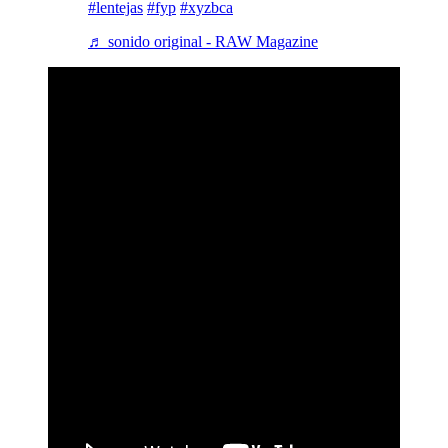
#lentejas
#fyp
#xyzbca
♬ sonido original - RAW Magazine