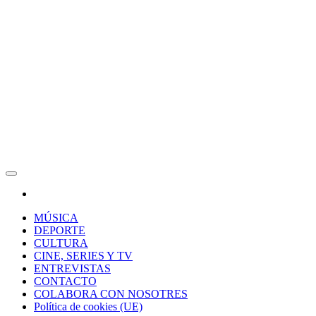
RAW Magazine
Medio digital enfocado en la cultura, el deporte y la música.
MÚSICA
DEPORTE
CULTURA
CINE, SERIES Y TV
ENTREVISTAS
CONTACTO
COLABORA CON NOSOTRES
Política de cookies (UE)