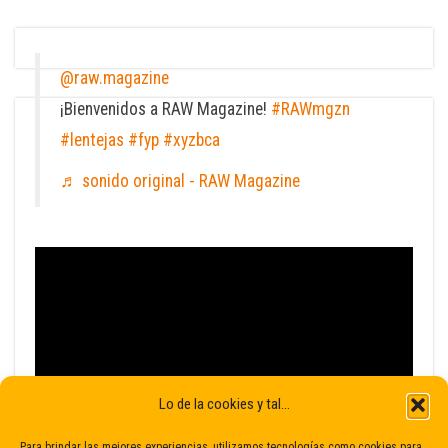
@raw.magazine
¡Bienvenidos a RAW Magazine!
#RAWmgzn
#lentejas
#fyp
#xyzbca
♬ sonido original - RAW Magazine
Lo de la cookies y tal...
Para brindar las mejores experiencias, utilizamos tecnologías como cookies para