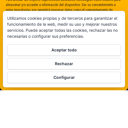
almacenar y/o acceder a información del dispositivo. Dar su consentimiento a
estas tecnologías nos permitirá procesar datos como el comportamiento de
navegación o identificaciones únicas en este sitio. No dar o retirar el
Utilizamos cookies propias y de terceros para garantizar el
consentimiento puede afectar negativamente a determinadas características y
funcionamiento de la web, medir su uso y mejorar nuestros
funciones.
servicios. Puede aceptar todas las cookies, rechazar las no
necesarias o configurar sus preferencias.
Claro que sí
Aceptar todo
De ninguna manera
Rechazar
Veámos que hay aquí
Configurar
Política de cookies
Funciona gracias a
WordPress
|
Tema:
Envo Magazine