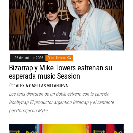
26 de junio de 2026
Desactivado
Bizarrap y Mike Towers estrenan su
esperada music Session
Por
ALEXIA CASILLAS VILLANUEVA
Los fans disfrutan de un doble estreno con la canción
Boobytrap El productor argentino Bizarrap y el cantante
puertorriqueño Myke…