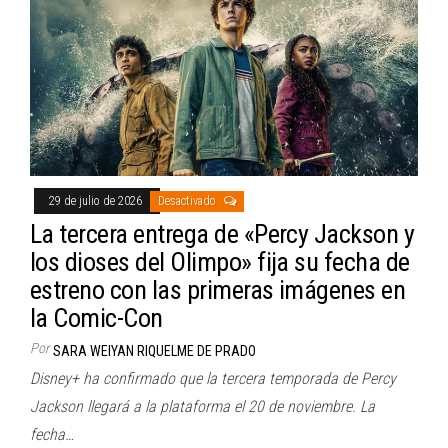
29 de julio de 2026
Desactivado
La tercera entrega de «Percy Jackson y
los dioses del Olimpo» fija su fecha de
estreno con las primeras imágenes en
la Comic-Con
Por
SARA WEIYAN RIQUELME DE PRADO
Disney+ ha confirmado que la tercera temporada de Percy
Jackson llegará a la plataforma el 20 de noviembre. La
fecha…