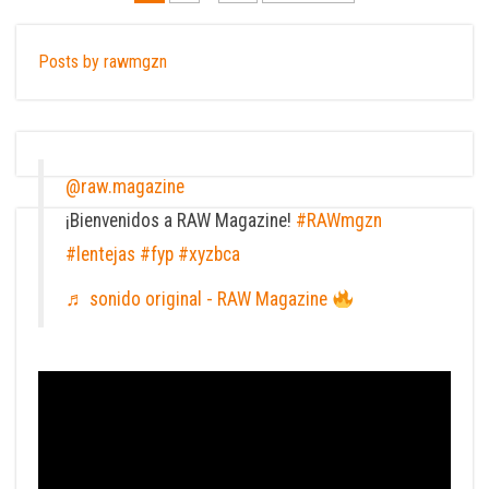
de
entradas
Posts by rawmgzn
@raw.magazine
¡Bienvenidos a RAW Magazine!
#RAWmgzn
#lentejas
#fyp
#xyzbca
♬ sonido original - RAW Magazine