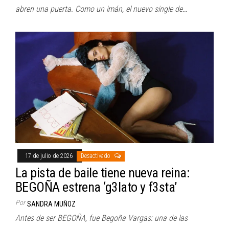
abren una puerta. Como un imán, el nuevo single de…
17 de julio de 2026
Desactivado
La pista de baile tiene nueva reina:
BEGOÑA estrena ‘g3lato y f3sta’
Por
SANDRA MUÑOZ
Antes de ser BEGOÑA, fue Begoña Vargas: una de las