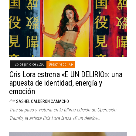
26 de junio de 2026
Desactivado
Cris Lora estrena «E UN DELIRIO»: una
apuesta de identidad, energía y
emoción
Por
SASHEL CALDERÓN CAMACHO
Tras su paso y victoria en la última edición de Operación
Triunfo, la artista Cris Lora lanza «E un delirio»…