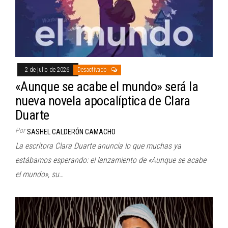
2 de julio de 2026
Desactivado
«Aunque se acabe el mundo» será la
nueva novela apocalíptica de Clara
Duarte
Por
SASHEL CALDERÓN CAMACHO
La escritora Clara Duarte anuncia lo que muchas ya
estábamos esperando: el lanzamiento de «Aunque se acabe
el mundo», su…