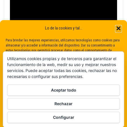
Lo de la cookies y tal...
Para brindar las mejores experiencias, utilizamos tecnologías como cookies para
almacenar y/o acceder a información del dispositivo. Dar su consentimiento a
estas tecnologías nos permitirá procesar datos como el comportamiento de
navegación o identificaciones únicas en este sitio. No dar o retirar el
Utilizamos cookies propias y de terceros para garantizar el
consentimiento puede afectar negativamente a determinadas características y
funcionamiento de la web, medir su uso y mejorar nuestros
funciones.
servicios. Puede aceptar todas las cookies, rechazar las no
necesarias o configurar sus preferencias.
Claro que sí
Aceptar todo
De ninguna manera
Rechazar
Veámos que hay aquí
Funciona gracias a
WordPress
|
Tema:
Envo Magazine
Configurar
Política de cookies