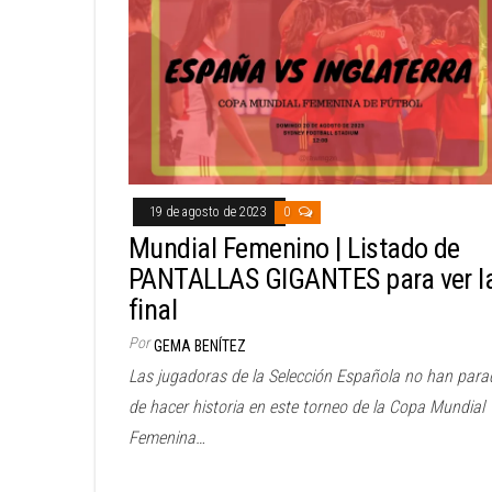
19 de agosto de 2023
0
Mundial Femenino | Listado de
PANTALLAS GIGANTES para ver l
final
Por
GEMA BENÍTEZ
Las jugadoras de la Selección Española no han para
de hacer historia en este torneo de la Copa Mundial
Femenina…