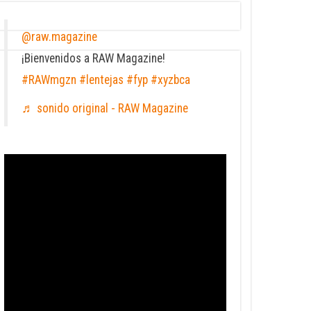
@raw.magazine
¡Bienvenidos a RAW Magazine!
#RAWmgzn
#lentejas
#fyp
#xyzbca
♬ sonido original - RAW Magazine