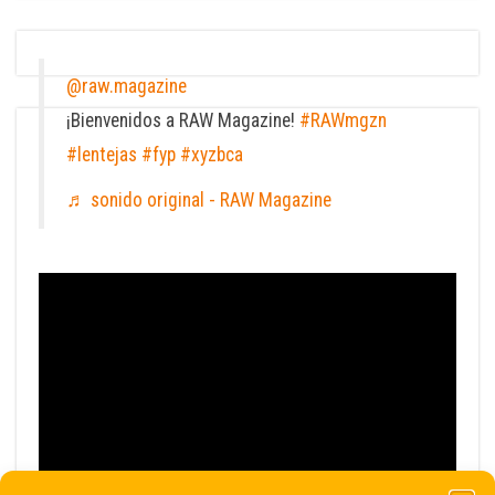
@raw.magazine
¡Bienvenidos a RAW Magazine!
#RAWmgzn
#lentejas
#fyp
#xyzbca
♬ sonido original - RAW Magazine