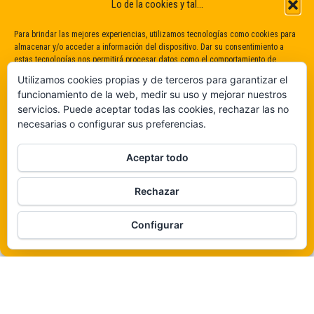
Lo de la cookies y tal...
Para brindar las mejores experiencias, utilizamos tecnologías como cookies para
almacenar y/o acceder a información del dispositivo. Dar su consentimiento a
estas tecnologías nos permitirá procesar datos como el comportamiento de
navegación o identificaciones únicas en este sitio. No dar o retirar el
Utilizamos cookies propias y de terceros para garantizar el
consentimiento puede afectar negativamente a determinadas características y
funcionamiento de la web, medir su uso y mejorar nuestros
funciones.
servicios. Puede aceptar todas las cookies, rechazar las no
necesarias o configurar sus preferencias.
Claro que sí
Aceptar todo
De ninguna manera
Rechazar
Veámos que hay aquí
Funciona gracias a
WordPress
|
Tema:
Envo Magazine
Configurar
Política de cookies