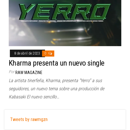
8 de abril de 2023
0
Kharma presenta un nuevo single
Por
RAW MAGAZINE
La artista tinerfeña, Kharma, presenta “Yerro” a sus
seguidores, un nuevo tema sobre una producción de
Kabasaki El nuevo sencillo…
Tweets by rawmgzn