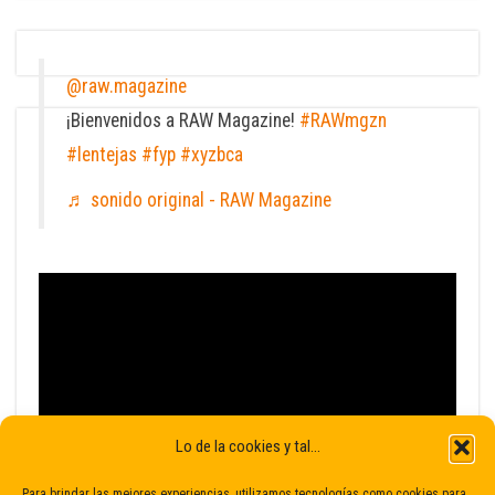
@raw.magazine
¡Bienvenidos a RAW Magazine!
#RAWmgzn
#lentejas
#fyp
#xyzbca
♬ sonido original - RAW Magazine
Lo de la cookies y tal...
Para brindar las mejores experiencias, utilizamos tecnologías como cookies para