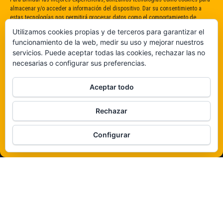
almacenar y/o acceder a información del dispositivo. Dar su consentimiento a
estas tecnologías nos permitirá procesar datos como el comportamiento de
navegación o identificaciones únicas en este sitio. No dar o retirar el
Utilizamos cookies propias y de terceros para garantizar el
consentimiento puede afectar negativamente a determinadas características y
funcionamiento de la web, medir su uso y mejorar nuestros
funciones.
servicios. Puede aceptar todas las cookies, rechazar las no
necesarias o configurar sus preferencias.
Claro que sí
Aceptar todo
De ninguna manera
Rechazar
Veámos que hay aquí
Configurar
Política de cookies
Funciona gracias a
WordPress
|
Tema:
Envo Magazine