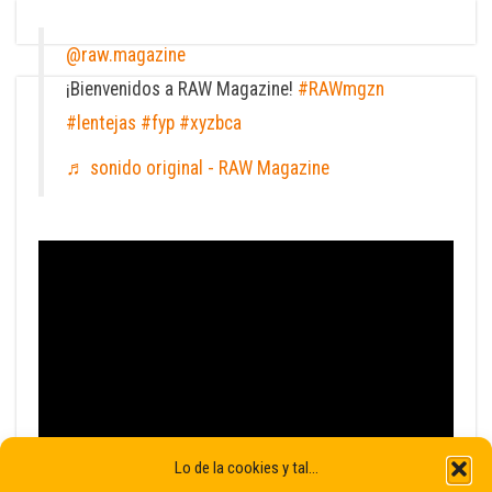
@raw.magazine
¡Bienvenidos a RAW Magazine!
#RAWmgzn
#lentejas
#fyp
#xyzbca
♬ sonido original - RAW Magazine
Lo de la cookies y tal...