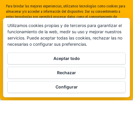
Para brindar las mejores experiencias, utilizamos tecnologías como cookies para
almacenar y/o acceder a información del dispositivo. Dar su consentimiento a
estas tecnologías nos permitirá procesar datos como el comportamiento de
navegación o identificaciones únicas en este sitio. No dar o retirar el
Utilizamos cookies propias y de terceros para garantizar el
consentimiento puede afectar negativamente a determinadas características y
funcionamiento de la web, medir su uso y mejorar nuestros
funciones.
servicios. Puede aceptar todas las cookies, rechazar las no
necesarias o configurar sus preferencias.
Claro que sí
Aceptar todo
De ninguna manera
Rechazar
Veámos que hay aquí
Funciona gracias a
WordPress
|
Tema:
Envo Magazine
Configurar
Política de cookies