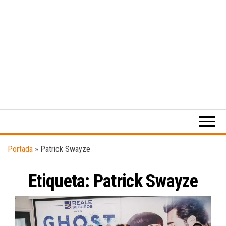
Medio
RAW
digital
Magazine
enfocado
en la
cultura,
el
Portada
»
Patrick Swayze
deporte y
la
Etiqueta:
Patrick Swayze
música.