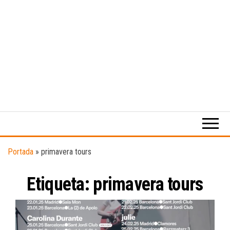
Medio
RAW
digital
Magazine
enfocado
en la
cultura,
el
Portada
»
primavera tours
deporte y
la
Etiqueta:
primavera tours
música.