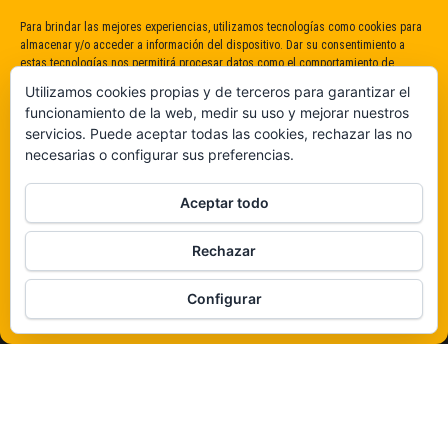
Para brindar las mejores experiencias, utilizamos tecnologías como cookies para
almacenar y/o acceder a información del dispositivo. Dar su consentimiento a
estas tecnologías nos permitirá procesar datos como el comportamiento de
navegación o identificaciones únicas en este sitio. No dar o retirar el
Utilizamos cookies propias y de terceros para garantizar el
consentimiento puede afectar negativamente a determinadas características y
funcionamiento de la web, medir su uso y mejorar nuestros
funciones.
servicios. Puede aceptar todas las cookies, rechazar las no
necesarias o configurar sus preferencias.
Claro que sí
Aceptar todo
De ninguna manera
Rechazar
Veámos que hay aquí
Configurar
Política de cookies
Funciona gracias a
WordPress
|
Tema:
Envo Magazine