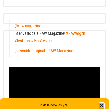
@raw.magazine
¡Bienvenidos a RAW Magazine!
#RAWmgzn
#lentejas
#fyp
#xyzbca
♬ sonido original - RAW Magazine
Lo de la cookies y tal...