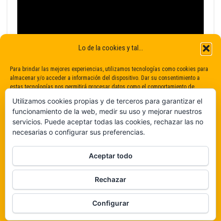
Lo de la cookies y tal...
Para brindar las mejores experiencias, utilizamos tecnologías como cookies para
almacenar y/o acceder a información del dispositivo. Dar su consentimiento a
estas tecnologías nos permitirá procesar datos como el comportamiento de
navegación o identificaciones únicas en este sitio. No dar o retirar el
Utilizamos cookies propias y de terceros para garantizar el
consentimiento puede afectar negativamente a determinadas características y
funcionamiento de la web, medir su uso y mejorar nuestros
funciones.
servicios. Puede aceptar todas las cookies, rechazar las no
necesarias o configurar sus preferencias.
Claro que sí
Aceptar todo
De ninguna manera
Rechazar
Veámos que hay aquí
Funciona gracias a
WordPress
|
Tema:
Envo Magazine
Configurar
Política de cookies