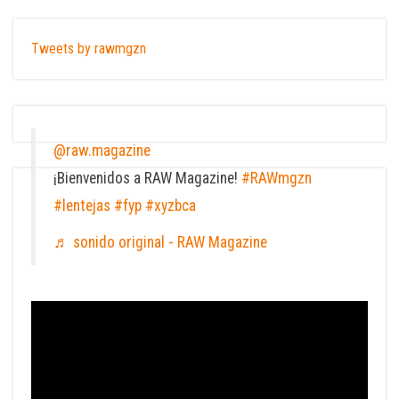
Tweets by rawmgzn
@raw.magazine
¡Bienvenidos a RAW Magazine!
#RAWmgzn
#lentejas
#fyp
#xyzbca
♬ sonido original - RAW Magazine