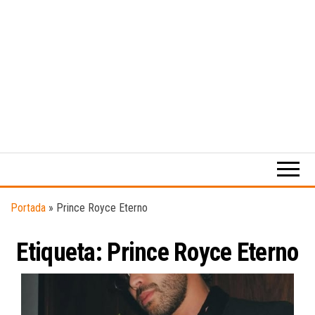
Medio
RAW
digital
Magazine
enfocado
en la
cultura,
el
Portada
»
Prince Royce Eterno
deporte y
la
Etiqueta:
Prince Royce Eterno
música.