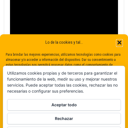
Lo de la cookies y tal...
Para brindar las mejores experiencias, utilizamos tecnologías como cookies para
almacenar y/o acceder a información del dispositivo. Dar su consentimiento a
estas tecnologías nos permitirá procesar datos como el comportamiento de
navegación o identificaciones únicas en este sitio. No dar o retirar el
Utilizamos cookies propias y de terceros para garantizar el
consentimiento puede afectar negativamente a determinadas características y
funcionamiento de la web, medir su uso y mejorar nuestros
funciones.
servicios. Puede aceptar todas las cookies, rechazar las no
necesarias o configurar sus preferencias.
Claro que sí
Aceptar todo
De ninguna manera
Rechazar
Veámos que hay aquí