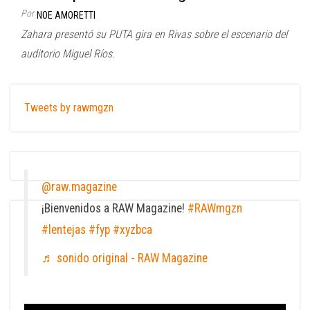
Por
NOE AMORETTI
Zahara presentó su PUTA gira en Rivas sobre el escenario del
auditorio Miguel Ríos.
Tweets by rawmgzn
@raw.magazine
¡Bienvenidos a RAW Magazine!
#RAWmgzn
#lentejas
#fyp
#xyzbca
♬ sonido original - RAW Magazine