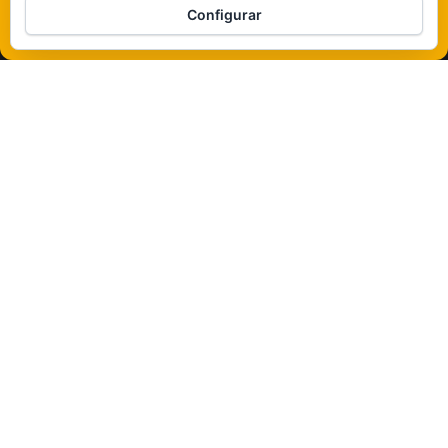
Configurar
Política de cookies
Funciona gracias a
WordPress
|
Tema:
Envo Magazine