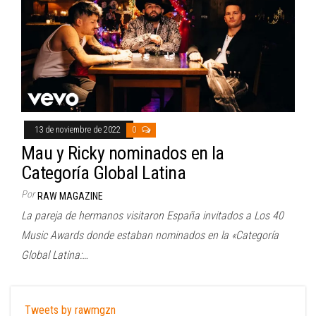
13 de noviembre de 2022
0
Mau y Ricky nominados en la
Categoría Global Latina
Por
RAW MAGAZINE
La pareja de hermanos visitaron España invitados a Los 40
Music Awards donde estaban nominados en la «Categoría
Global Latina:…
Tweets by rawmgzn