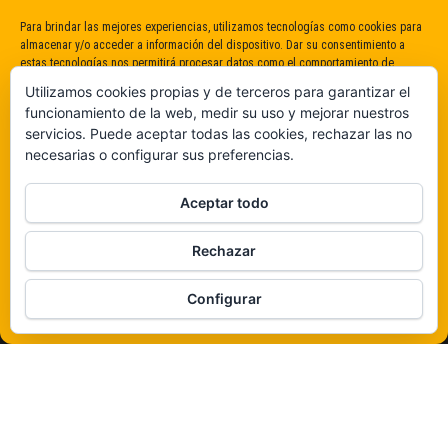
Para brindar las mejores experiencias, utilizamos tecnologías como cookies para
almacenar y/o acceder a información del dispositivo. Dar su consentimiento a
estas tecnologías nos permitirá procesar datos como el comportamiento de
navegación o identificaciones únicas en este sitio. No dar o retirar el
Utilizamos cookies propias y de terceros para garantizar el
consentimiento puede afectar negativamente a determinadas características y
funcionamiento de la web, medir su uso y mejorar nuestros
funciones.
servicios. Puede aceptar todas las cookies, rechazar las no
necesarias o configurar sus preferencias.
Claro que sí
Aceptar todo
De ninguna manera
Rechazar
Veámos que hay aquí
Configurar
Política de cookies
Funciona gracias a
WordPress
|
Tema:
Envo Magazine