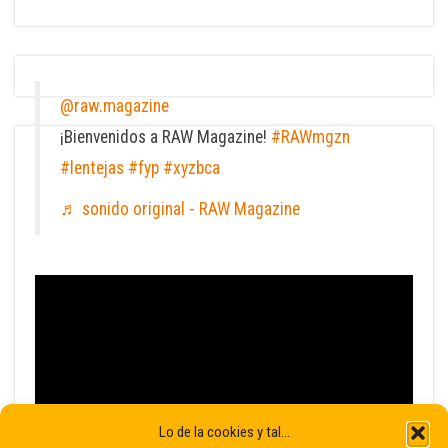
@raw.magazine
¡Bienvenidos a RAW Magazine!
#RAWmgzn
#lentejas
#fyp
#xyzbca
♬ sonido original - RAW Magazine
Lo de la cookies y tal...