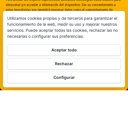
almacenar y/o acceder a información del dispositivo. Dar su consentimiento a
estas tecnologías nos permitirá procesar datos como el comportamiento de
navegación o identificaciones únicas en este sitio. No dar o retirar el
Utilizamos cookies propias y de terceros para garantizar el
consentimiento puede afectar negativamente a determinadas características y
funcionamiento de la web, medir su uso y mejorar nuestros
funciones.
servicios. Puede aceptar todas las cookies, rechazar las no
necesarias o configurar sus preferencias.
Claro que sí
Aceptar todo
De ninguna manera
Rechazar
Veámos que hay aquí
Configurar
Política de cookies
Funciona gracias a
WordPress
|
Tema:
Envo Magazine