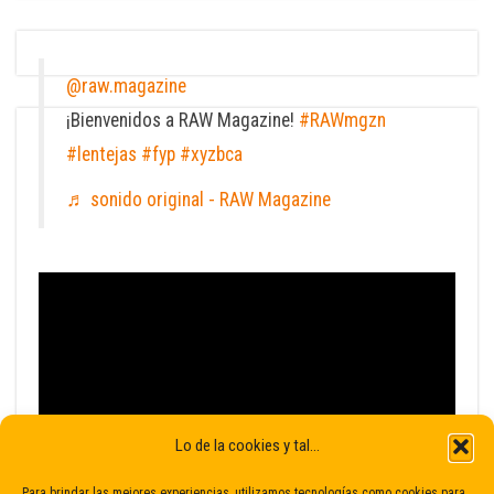
@raw.magazine
¡Bienvenidos a RAW Magazine!
#RAWmgzn
#lentejas
#fyp
#xyzbca
♬ sonido original - RAW Magazine
Lo de la cookies y tal...
Para brindar las mejores experiencias, utilizamos tecnologías como cookies para