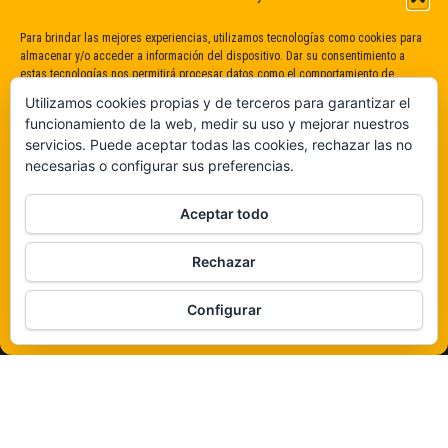
Para brindar las mejores experiencias, utilizamos tecnologías como cookies para
almacenar y/o acceder a información del dispositivo. Dar su consentimiento a
estas tecnologías nos permitirá procesar datos como el comportamiento de
navegación o identificaciones únicas en este sitio. No dar o retirar el
Utilizamos cookies propias y de terceros para garantizar el
consentimiento puede afectar negativamente a determinadas características y
funcionamiento de la web, medir su uso y mejorar nuestros
funciones.
servicios. Puede aceptar todas las cookies, rechazar las no
necesarias o configurar sus preferencias.
Claro que sí
Aceptar todo
De ninguna manera
Rechazar
Veámos que hay aquí
Configurar
Política de cookies
Funciona gracias a
WordPress
|
Tema:
Envo Magazine