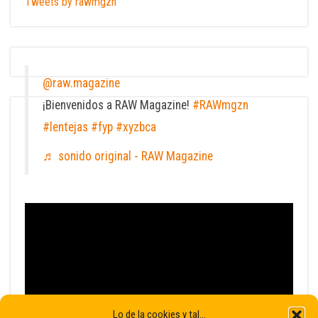
Tweets by rawmgzn
@raw.magazine
¡Bienvenidos a RAW Magazine!
#RAWmgzn
#lentejas
#fyp
#xyzbca
♬ sonido original - RAW Magazine
Lo de la cookies y tal...