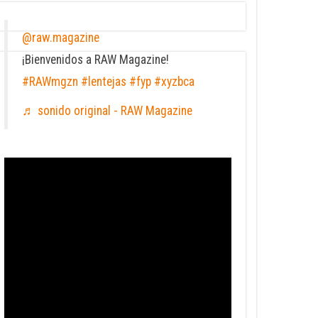
@raw.magazine
¡Bienvenidos a RAW Magazine!
#RAWmgzn
#lentejas
#fyp
#xyzbca
♬ sonido original - RAW Magazine