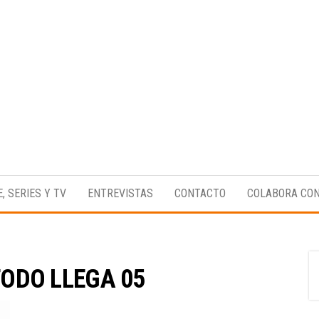
Medio
RAW
digital
Magazine
enfocado
E, SERIES Y TV
ENTREVISTAS
CONTACTO
COLABORA CO
en la
cultura,
el
deporte y
la
música.
ODO LLEGA 05