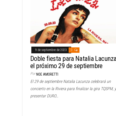
9 de septiembre de 2023
0
Doble fiesta para Natalia Lacunz
el próximo 29 de septiembre
Por
NOE AMORETTI
El 29 de septiembre Natalia Lacunza celebrará un
concierto en la Riviera para finalizar la gira TQSPM, 
presentar DURO…