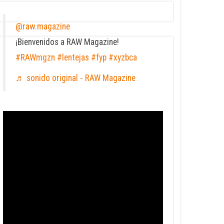
@raw.magazine
¡Bienvenidos a RAW Magazine!
#RAWmgzn
#lentejas
#fyp
#xyzbca
♬ sonido original - RAW Magazine