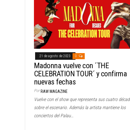
21 de agosto de 2023
0
Madonna vuelve con ´THE
CELEBRATION TOUR´ y confirma
nuevas fechas
Por
RAW MAGAZINE
Vuelve con el show que representa sus cuatro déca
sobre el escenario. Además la artista mantiene los
conciertos del Palau…