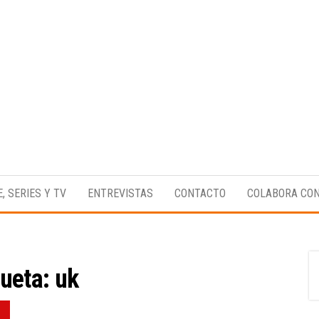
Medio
RAW
digital
Magazine
enfocado
E, SERIES Y TV
ENTREVISTAS
CONTACTO
COLABORA CO
en la
cultura,
el
deporte y
la
música.
queta:
uk