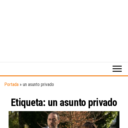
Medio
RAW
digital
Magazine
enfocado
en la
cultura,
el
Portada
»
un asunto privado
deporte y
la
Etiqueta:
un asunto privado
música.