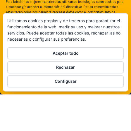
Para brindar las mejores experiencias, utilizamos tecnologías como cookies para
almacenar y/o acceder a información del dispositivo. Dar su consentimiento a
estas tecnologías nos permitirá procesar datos como el comportamiento de
navegación o identificaciones únicas en este sitio. No dar o retirar el
Utilizamos cookies propias y de terceros para garantizar el
consentimiento puede afectar negativamente a determinadas características y
funcionamiento de la web, medir su uso y mejorar nuestros
funciones.
servicios. Puede aceptar todas las cookies, rechazar las no
necesarias o configurar sus preferencias.
Claro que sí
Aceptar todo
De ninguna manera
Rechazar
Veámos que hay aquí
Configurar
Política de cookies
Funciona gracias a
WordPress
|
Tema:
Envo Magazine