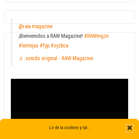
@raw.magazine
¡Bienvenidos a RAW Magazine!
#RAWmgzn
#lentejas
#fyp
#xyzbca
♬ sonido original - RAW Magazine
Lo de la cookies y tal...