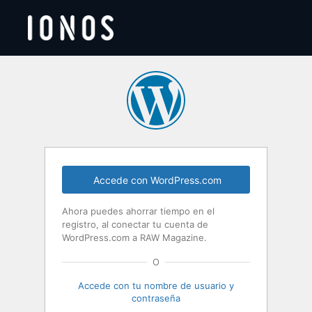
Acceder
Accede con WordPress.com
Ahora puedes ahorrar tiempo en el
registro, al conectar tu cuenta de
WordPress.com a RAW Magazine.
O
Accede con tu nombre de usuario y
contraseña