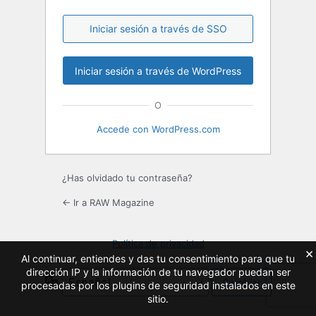
Iniciar sesión a través de SSO
O
Accede con WordPress.com
¿Has olvidado tu contraseña?
← Ir a RAW Magazine
Política de privacidad
×
Al continuar, entiendes y das tu consentimiento para que tu
dirección IP y la información de tu navegador puedan ser
Idioma
procesadas por los plugins de seguridad instalados en este
sitio.