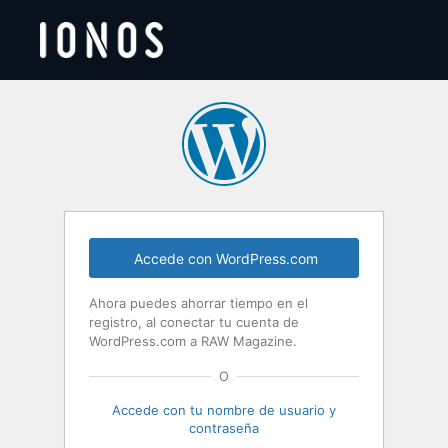
Acceder
Accede con WordPress.com
Ahora puedes ahorrar tiempo en el
registro, al conectar tu cuenta de
WordPress.com a RAW Magazine.
O
Accede con tu nombre de usuario y
contraseña