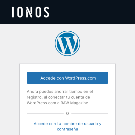
Acceder
Accede con WordPress.com
Ahora puedes ahorrar tiempo en el
registro, al conectar tu cuenta de
WordPress.com a RAW Magazine.
O
Accede con tu nombre de usuario y
contraseña