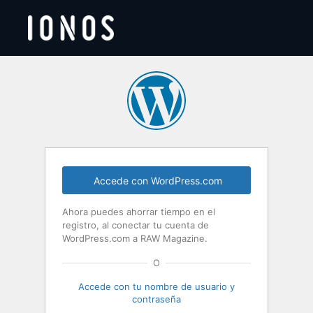
Acceder
Accede con WordPress.com
Ahora puedes ahorrar tiempo en el
registro, al conectar tu cuenta de
WordPress.com a RAW Magazine.
O
Accede con tu nombre de usuario y
contraseña