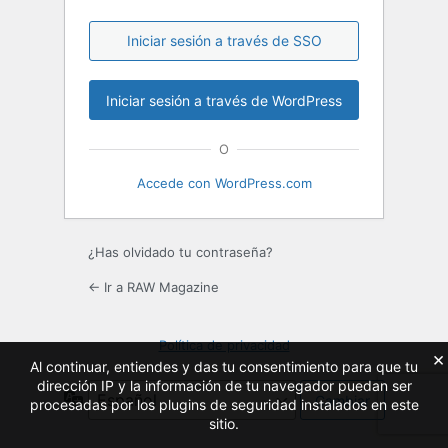
Iniciar sesión a través de SSO
O
Accede con WordPress.com
¿Has olvidado tu contraseña?
← Ir a RAW Magazine
Política de privacidad
×
Al continuar, entiendes y das tu consentimiento para que tu
dirección IP y la información de tu navegador puedan ser
Idioma
procesadas por los plugins de seguridad instalados en este
sitio.