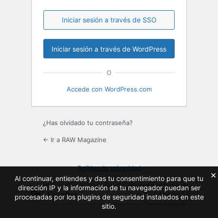
Iniciar sesión a través de SSO
O
Accede con WordPress.com
¿Has olvidado tu contraseña?
← Ir a RAW Magazine
Política de privacidad
×
Al continuar, entiendes y das tu consentimiento para que tu
dirección IP y la información de tu navegador puedan ser
Idioma
procesadas por los plugins de seguridad instalados en este
sitio.