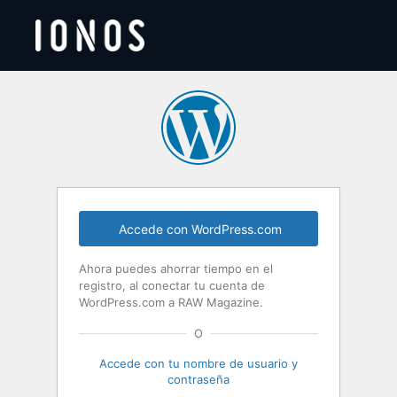
Acceder
Accede con WordPress.com
Ahora puedes ahorrar tiempo en el
registro, al conectar tu cuenta de
WordPress.com a RAW Magazine.
O
Accede con tu nombre de usuario y
contraseña