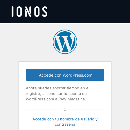
Acceder
Accede con WordPress.com
Ahora puedes ahorrar tiempo en el
registro, al conectar tu cuenta de
WordPress.com a RAW Magazine.
O
Accede con tu nombre de usuario y
contraseña