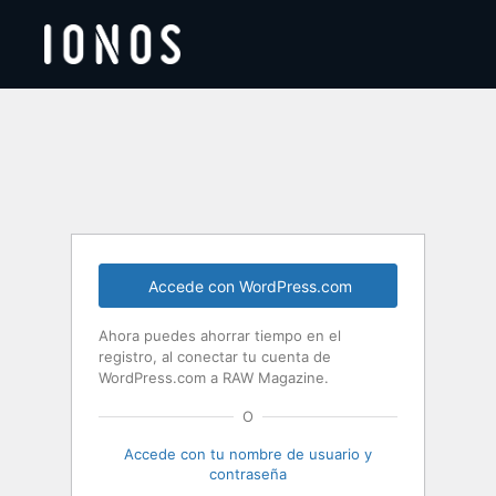
Acceder
Accede con WordPress.com
Ahora puedes ahorrar tiempo en el
registro, al conectar tu cuenta de
WordPress.com a RAW Magazine.
O
Accede con tu nombre de usuario y
contraseña