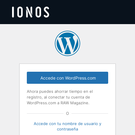
Acceder
Accede con WordPress.com
Ahora puedes ahorrar tiempo en el
registro, al conectar tu cuenta de
WordPress.com a RAW Magazine.
O
Accede con tu nombre de usuario y
contraseña