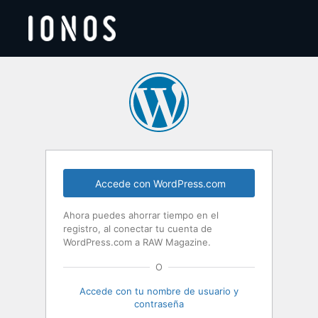
Acceder
Accede con WordPress.com
Ahora puedes ahorrar tiempo en el
registro, al conectar tu cuenta de
WordPress.com a RAW Magazine.
O
Accede con tu nombre de usuario y
contraseña