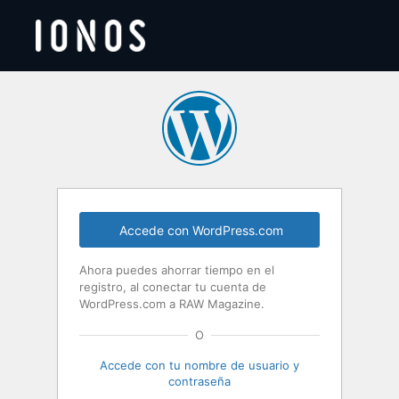
Acceder
Accede con WordPress.com
Ahora puedes ahorrar tiempo en el
registro, al conectar tu cuenta de
WordPress.com a RAW Magazine.
O
Accede con tu nombre de usuario y
contraseña