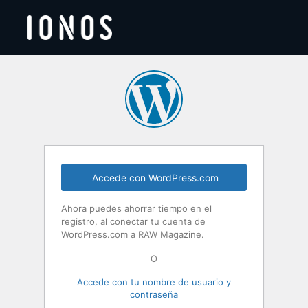
Acceder
Accede con WordPress.com
Ahora puedes ahorrar tiempo en el
registro, al conectar tu cuenta de
WordPress.com a RAW Magazine.
O
Accede con tu nombre de usuario y
contraseña