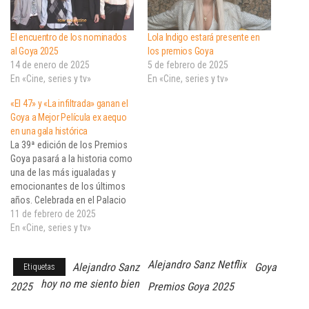
El encuentro de los nominados
Lola Indigo estará presente en
al Goya 2025
los premios Goya
14 de enero de 2025
5 de febrero de 2025
En «Cine, series y tv»
En «Cine, series y tv»
«El 47» y «La infiltrada» ganan el
Goya a Mejor Película ex aequo
en una gala histórica
La 39ª edición de los Premios
Goya pasará a la historia como
una de las más igualadas y
emocionantes de los últimos
años. Celebrada en el Palacio
de Exposiciones y Congresos
11 de febrero de 2025
de Granada, la gala estuvo
En «Cine, series y tv»
marcada por la concesión
inédita del premio a Mejor
Alejandro Sanz Netflix
Alejandro Sanz
Goya
Etiquetas
Película ex aequo para El
47 y La…
hoy no me siento bien
2025
Premios Goya 2025