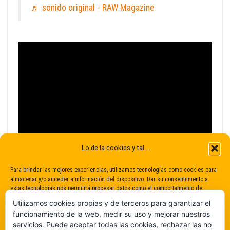
♬ sonido original - RAW Magazine
Lo de la cookies y tal...
Para brindar las mejores experiencias, utilizamos tecnologías como cookies para
almacenar y/o acceder a información del dispositivo. Dar su consentimiento a
estas tecnologías nos permitirá procesar datos como el comportamiento de
navegación o identificaciones únicas en este sitio. No dar o retirar el
Utilizamos cookies propias y de terceros para garantizar el
consentimiento puede afectar negativamente a determinadas características y
funcionamiento de la web, medir su uso y mejorar nuestros
funciones.
servicios. Puede aceptar todas las cookies, rechazar las no