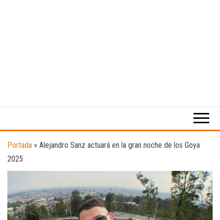
Medio
RAW
digital
Magazine
enfocado
en la
cultura,
el
Portada
»
Alejandro Sanz actuará en la gran noche de los Goya
deporte y
2025
la
música.