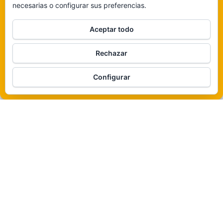
necesarias o configurar sus preferencias.
Claro que sí
Aceptar todo
De ninguna manera
Rechazar
Veámos que hay aquí
Funciona gracias a
WordPress
|
Tema:
Envo Magazine
Configurar
Política de cookies