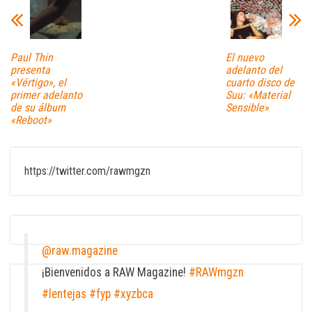
Paul Thin
El nuevo
presenta
adelanto del
«Vértigo», el
cuarto disco de
primer adelanto
Suu: «Material
de su álbum
Sensible»
«Reboot»
https://twitter.com/rawmgzn
@raw.magazine
¡Bienvenidos a RAW Magazine!
#RAWmgzn
#lentejas
#fyp
#xyzbca